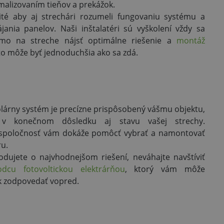
malizovaním tieňov a prekážok.
žité aby aj strechári rozumeli fungovaniu systému a
jania panelov. Naši inštalatéri sú vyškolení vždy sa
amo na streche nájsť optimálne riešenie a
montáž
o môže byť jednoduchšia ako sa zdá.
solárny systém je precízne prispôsobený vášmu objektu,
v konečnom dôsledku aj stavu vašej strechy.
 spoločnosť vám dokáže pomôcť vybrať a namontovať
u.
odujete o najvhodnejšom riešení, neváhajte navštíviť
odcu fotovoltickou elektrárňou
, ktorý vám môže
k zodpovedať vopred.