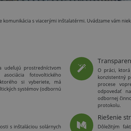
e komunikácia s viacerými inštalatérmi. Uvádzame vám niekoľ
Transparen
sa udeľujú prostredníctvom
O práci, ktor
asociácia fotovoltického
konzistentný 
, ktorého si vyberiete, má
procese vopr
oltických systémov (odbornú
odpovedať na
odbornej činn
protokolu.
Riešenie st
osti s inštaláciou solárnych
Dôležitým fak