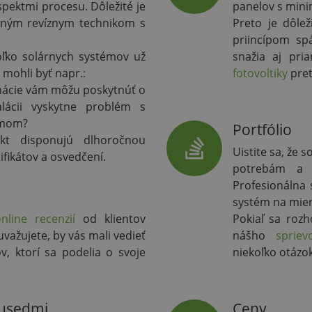
aspektmi procesu.
Dôležité je
panelov s mini
astným revíznym technikom s
Preto je dôle
priincípom spá
oľko solárnych systémov už
snažia aj pri
 mohli byť napr.:
fotovoltiky
pret
mácie vám môžu poskytnúť o
lácii vyskytne problém s
émom?
Portfólio
ukt disponujú dlhoročnou
Uistite sa, že 
ifikátov a osvedčení.
potrebám a 
Profesionálna
systém na mier
nline recenzií
od klientov
Pokiaľ sa rozh
uvažujete, by vás mali vedieť
nášho
spriev
, ktorí sa podelia o svoje
niekoľko otázo
 susedmi
Ceny