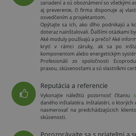
zariadení a sú oboznámení so všetkými 
aj preverenie, či firma disponuje aj vl
osvedčením a projektantom.
Opýtajte sa ich, ako dlho podnikajú a k
doteraz nainštalovali. Ďalšími otázkami by
Aké moduly používajú a prečo? Aké infor
krytí v rámci záruky, ak sa po inšta
komponentom alebo energetickým syst
Profesionáli zo spoločnosti Ecoprod
praxou, skúsenosťami a sú vlastníkmi cert
Reputácia a referencie
Vykonajte náležitú pozornosť čítaniu
o
daného inštalatéra. Inštalatéri, o ktorých 
nasmerovať na predchádzajúcich klientov
skúsenosti.
Porozprávajte sa s priateľmi a