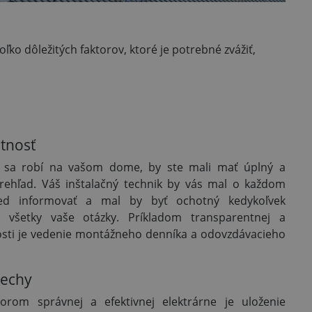
ko dôležitých faktorov, ktoré je potrebné zvážiť,
tnosť
á sa robí na vašom dome, by ste mali mať úplný a
prehľad. Váš inštalačný technik by vás mal o každom
ed informovať a mal by byť ochotný kedykoľvek
 všetky vaše otázky. Príkladom transparentnej a
osti je vedenie montážneho denníka a odovzdávacieho
rechy
torom správnej a efektivnej elektrárne je uloženie