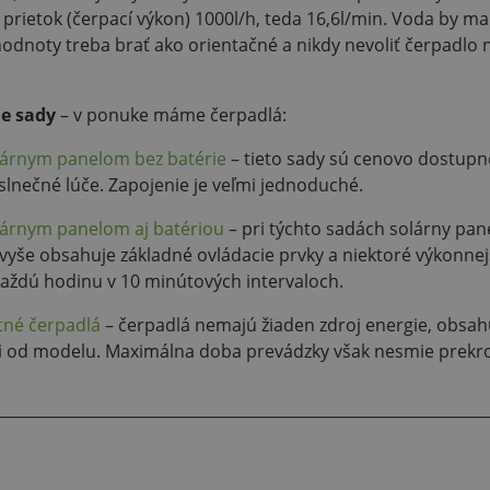
e prietok (čerpací výkon) 1000l/h, teda 16,6l/min. Voda by ma
 hodnoty treba brať ako orientačné a nikdy nevoliť čerpadlo
ie sady
– v ponuke máme čerpadlá:
lárnym panelom bez batérie
– tieto sady sú cenovo dostupn
slnečné lúče. Zapojenie je veľmi jednoduché.
lárnym panelom aj batériou
– pri týchto sadách solárny pane
vyše obsahuje základné ovládacie prvky a niektoré výkonnej
každú hodinu v 10 minútových intervaloch.
né čerpadlá
– čerpadlá nemajú žiaden zdroj energie, obsahuj
sti od modelu. Maximálna doba prevádzky však nesmie prekro