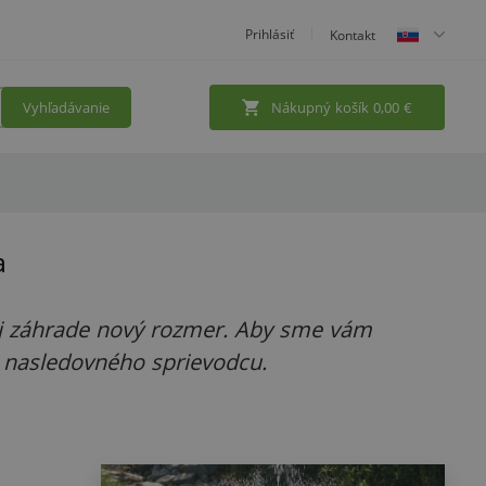
Prihlásiť
Kontakt
Vyhľadávanie
Nákupný košík
0,00
€
a
šej záhrade nový rozmer. Aby sme vám
e nasledovného sprievodcu.