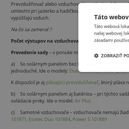
Prevzdušňovač alebo vzduchovač je vzduchové čerpad
umiestni pri jazierko a hadičkové vývody sa umiestnia
Táto webová
vypúšťajú vzduch.
Táto webová lokal
Na čo sa zamerať ?
našej webovej lok
zásadami používa
Počet výstupov na vzduchovači
– čím viac výstupov, 
Prevedenie sady
– v ponuke máme vzduchovače:
ZOBRAZIŤ P
a)
So solárnym panelom bez batérie – tieto sady sú 
jednoduché. Ide o modely:
Duo Air,
Air S,
Power 5
,
Ren
K dispozícií je aj
plávajúci prevzdušňovač
, ktorý pláva
b)
So solárnym panelom aj batériou – pri týchto sadá
ovládacie prvky. Ide o model:
Air Plus
c)
Samotné vzduchovače – vzduchovače nemajú žiaden
101871,
Esotec Duo 101884
,
Power 5 101889