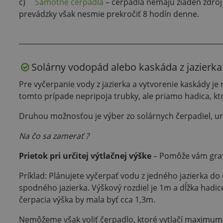
c)
Samotné čerpadlá
– čerpadlá nemajú žiaden zdroj 
prevádzky však nesmie prekročiť 8 hodín denne.
Solárny vodopád alebo kaskáda z jazierka
Pre vyčerpanie vody z jazierka a vytvorenie kaskády j
tomto prípade nepripoja trubky, ale priamo hadica, k
Druhou možnosťou je výber zo solárnych čerpadiel, ur
Na čo sa zamerať ?
Prietok pri určitej výtlačnej výške
– Pomôže vám graf,
Príklad: Plánujete vyčerpať vodu z jedného jazierka d
spodného jazierka. Výškový rozdiel je 1m a dĺžka hadi
čerpacia výška by mala byť cca 1,3m.
Nemôžeme však voliť čerpadlo, ktoré vytlačí maximum 1,