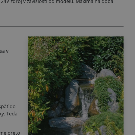
, 24V zdroj v závislosti od modelu. Maximálna doba
sa v
späť do
ky. Teda
eme preto