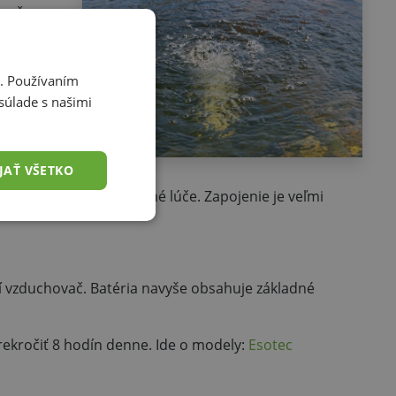
vač sa
i, ktoré
i. Používaním
súlade s našimi
JAŤ VŠETKO
 panel dopadajú slnečné lúče. Zapojenie je veľmi
tí vzduchovač. Batéria navyše obsahuje základné
ekročiť 8 hodín denne. Ide o modely:
Esotec