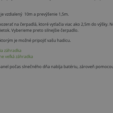
d je vzdialený 10m a prevýšenie 1,5m.
zerať na čerpadlá, ktoré vytlačia viac ako 2,5m do výšky. 
prietok. Vyberieme preto silnejšie čerpadlo.
ktorým je možné pripojiť vašu hadicu.
ia záhradka
ne veľká záhradka
y panel počas slnečného dňa nabíja batériu, zároveň pomoco