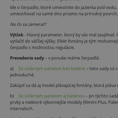
Ide o čerpadlo, ktoré umiestnite do jazierka pod vod
umiestňovať na samé dno priamo na prírodný povrch. 
Na čo sa zamerať?
Výtlak
- hlavný parameter, ktorý by vás mal zaujímať.
vytlačiť do väčšej výšky. Efekt fontány je tým mohutnejš
čerpadlo s možnosťou regulácie.
Prevedenie sady
– v ponuke máme čerpadlá:
a)
So solárnym panelom bez batérie
– tieto sady sú 
jednoduché.
Zakúpiť sa dá aj model plávajúcej fontány, ktorá pláva
b)
So solárnym panelom aj batériou
– pri týchto sad
prvky a niektoré výkonnejšie modely (Rimini Plus, Pal
intervaloch.