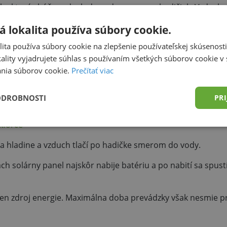
lo, ktoré vháňa vzduch do vody pomocou hadičiek. Vzducho
 do jazierka pod vodu. Hadičkové vývody sú ukončené chrličm
 lokalita používa súbory cookie.
ita používa súbory cookie na zlepšenie používateľskej skúsenost
ality vyjadrujete súhlas s používaním všetkých súborov cookie v 
nia súborov cookie.
Prečítať viac
tým väčší rozsah jazierka sa dá pokryť okysličovaním
ODROBNOSTI
PRI
cenovo dostupnejšie. Fungujú iba v momente, keď na solárny
kforce
 na hladine a vzduch tlačí po hadičke smerom do vody.
ch solárny panel najskôr nabije batériu a po nabití sa spus
 zdroj energie. Maximálna doba prevádzky však nesmie pr