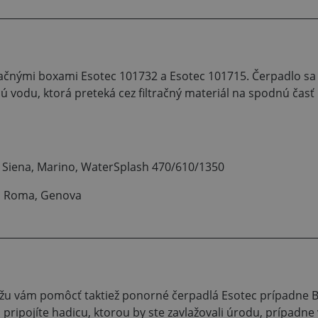
tračnými boxami Esotec 101732 a Esotec 101715. Čerpadlo sa
 vodu, ktorá preteká cez filtračný materiál na spodnú časť 
, Siena, Marino, WaterSplash 470/610/1350
o, Roma, Genova
žu vám pomôcť taktiež ponorné čerpadlá Esotec prípadne B
ripojíte hadicu, ktorou by ste zavlažovali úrodu, prípadne