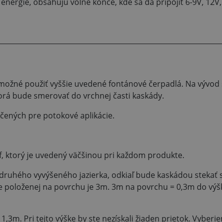
energie, obsahujú voľné konce, kde sa dá pripojiť 6-9V, 12V
e možné použiť vyššie uvedené fontánové čerpadlá. Na vývod 
torá bude smerovať do vrchnej časti kaskády.
čených pre potokové aplikácie.
 ktorý je uvedený väčšinou pri každom produkte.
o druhého vyvýšeného jazierka, odkiaľ bude kaskádou stekať 
ce položenej na povrchu je 3m. 3m na povrchu = 0,3m do výš
3m. Pri tejto výške by ste nezískali žiaden prietok. Vyberi