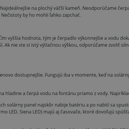
u. Najideálnejšie na plochý väčší kameň. Neodporúčame čerp
Nečistoty by ho mohli ľahko zapchať.
 Čím vyššia hodnota, tým je čerpadlo výkonnejšie a vodu dok
í. Ak nie ste si istý výtlačnou výškou, odporúčame zvoliť siln
cenovo dostupnejšie. Fungujú iba v momente, keď na solárny
 na hladine a čerpá vodu na fontánu priamo z vody. Napríkla
ách solárny panel najskôr nabije batériu a po nabití sa spus
ermo LED, Siena LED) majú aj časovače, ktoré dovoľujú spúš