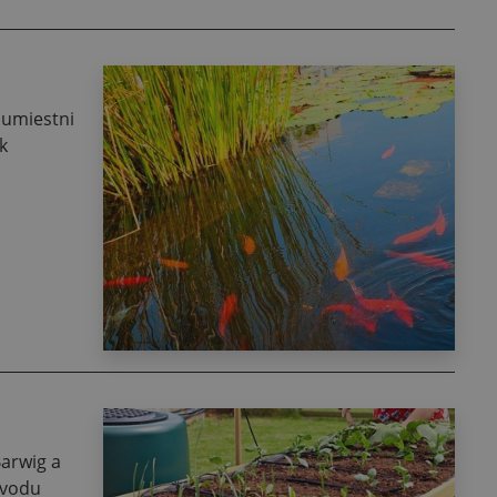
 umiestni
k
arwig a
 vodu