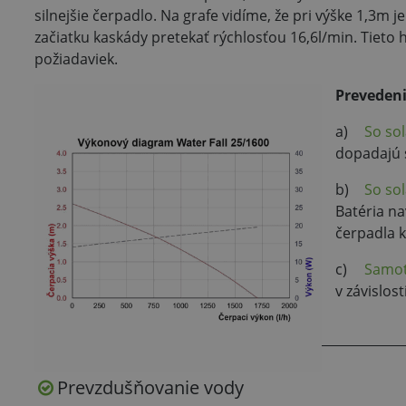
silnejšie čerpadlo. Na grafe vidíme, že pri výške 1,3m j
začiatku kaskády pretekať rýchlosťou 16,6l/min. Tieto
požiadaviek.
Preveden
a)
So so
dopadajú 
b)
So so
Batéria na
čerpadla 
c)
Samot
v závislo
Prevzdušňovanie vody