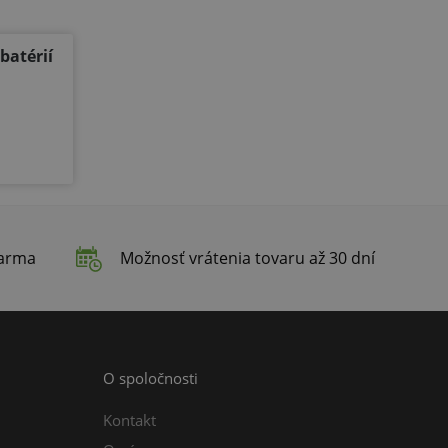
batérií
darma
Možnosť vrátenia tovaru až 30 dní
O spoločnosti
Kontakt