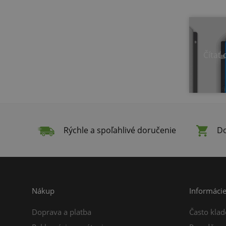
Čítať 
Rýchle a spoľahlivé doručenie
Do
Nákup
Informáci
Doprava a platba
Často klad