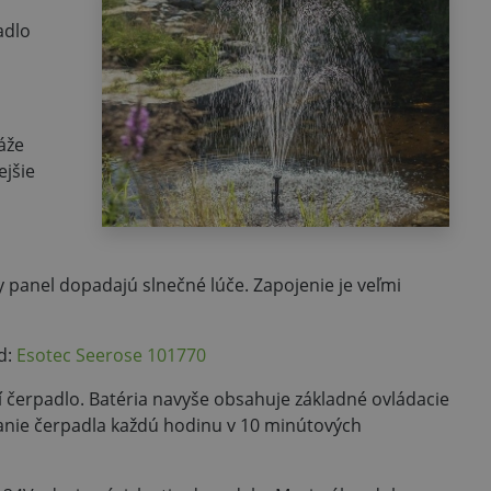
adlo
áže
ejšie
 panel dopadajú slnečné lúče. Zapojenie je veľmi
d:
Esotec Seerose 101770
tí čerpadlo. Batéria navyše obsahuje základné ovládacie
ťanie čerpadla každú hodinu v 10 minútových