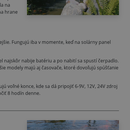
la na
 na hrane
ejšie. Fungujú iba v momente, keď na solárny panel
l najskôr nabije batériu a po nabití sa spustí čerpadlo.
šie modely majú aj časovače, ktoré dovoľujú spúšťanie
ú voľné konce, kde sa dá pripojiť 6-9V, 12V, 24V zdroj
čiť 8 hodín denne.