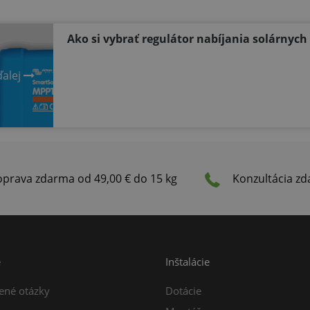
Ako si vybrať regulátor nabíjania solárnych 
ďalej
prava zdarma od 49,00 € do 15 kg
Konzultácia z
e
Inštalácie
ené otázky
Dotácie