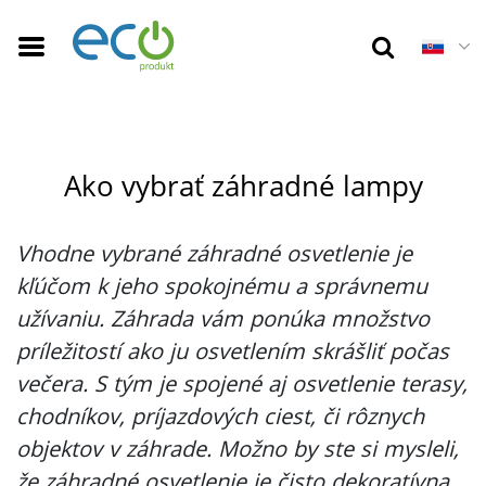
3 m 33 s
Ako vybrať záhradné lampy
Vhodne vybrané záhradné osvetlenie je
kľúčom k jeho spokojnému a správnemu
užívaniu. Záhrada vám ponúka množstvo
príležitostí ako ju osvetlením skrášliť počas
večera. S tým je spojené aj osvetlenie terasy,
chodníkov, príjazdových ciest, či rôznych
objektov v záhrade. Možno by ste si mysleli,
že záhradné osvetlenie je čisto dekoratívna