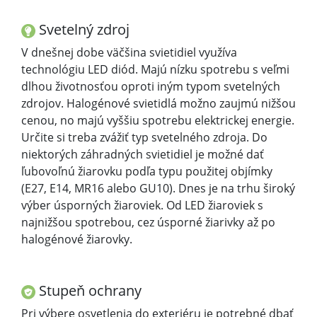
Svetelný zdroj
V dnešnej dobe väčšina svietidiel využíva
technológiu LED diód. Majú nízku spotrebu s veľmi
dlhou životnosťou oproti iným typom svetelných
zdrojov. Halogénové svietidlá možno zaujmú nižšou
cenou, no majú vyššiu spotrebu elektrickej energie.
Určite si treba zvážiť typ svetelného zdroja. Do
niektorých záhradných svietidiel je možné dať
ľubovoľnú žiarovku podľa typu použitej objímky
(E27, E14, MR16 alebo GU10). Dnes je na trhu široký
výber úsporných žiaroviek. Od LED žiaroviek s
najnižšou spotrebou, cez úsporné žiarivky až po
halogénové žiarovky.
Stupeň ochrany
Pri výbere osvetlenia do exteriéru je potrebné dbať