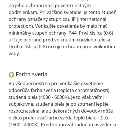
na jeho ochranu voči poveternostným
podmienkam. Pri väčšine svietidiel je tento stupeň
ochrany označený stupnicou IP (international
protection). Vonkajšie osvetlenie by malo mať
minimálny stupeň ochrany IP44. Prvá číslica (0-6)
určuje ochranu pred vniknutím cudzieho telesa.
Druhá číslica (0-8) určuje ochranu pred vniknutím
vody.
Farba svetla
Vo všeobecnosti sa pre vonkajšie osvetlenie
odporúča farba svetla (teplota chromatičnosti)
studená biela (4000 - 6000K). Je to však veľmi
subjektívne, studená biela je po zotmení lepšie
rozpoznateľná, ale z dekoračných dôvodov môže
niekto preferovať farbu svetla teplú bielu - žltú
(2500 - 4000K). Pred kúpou záhradného osvetlenia