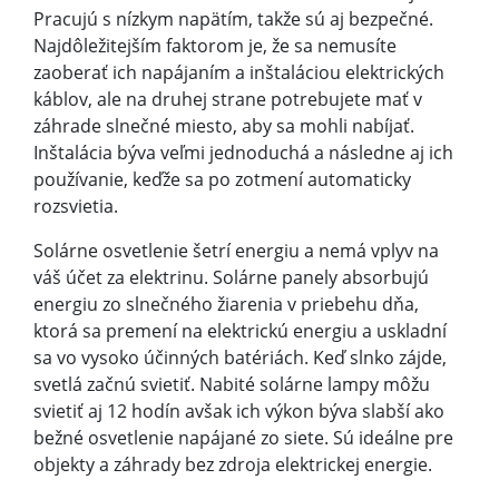
Pracujú s nízkym napätím, takže sú aj bezpečné.
Najdôležitejším faktorom je, že sa nemusíte
zaoberať ich napájaním a inštaláciou elektrických
káblov, ale na druhej strane potrebujete mať v
záhrade slnečné miesto, aby sa mohli nabíjať.
Inštalácia býva veľmi jednoduchá a následne aj ich
používanie, keďže sa po zotmení automaticky
rozsvietia.
Solárne osvetlenie šetrí energiu a nemá vplyv na
váš účet za elektrinu. Solárne panely absorbujú
energiu zo slnečného žiarenia v priebehu dňa,
ktorá sa premení na elektrickú energiu a uskladní
sa vo vysoko účinných batériách. Keď slnko zájde,
svetlá začnú svietiť. Nabité solárne lampy môžu
svietiť aj 12 hodín avšak ich výkon býva slabší ako
bežné osvetlenie napájané zo siete. Sú ideálne pre
objekty a záhrady bez zdroja elektrickej energie.