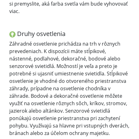
si premyslite, aká farba svetla vám bude vyhovovať
viac.
Druhy osvetlenia
Záhradné osvetlenie prichádza na trh v rôznych
prevedeniach. K dispozícii máte stĺpikové,
nástenné, podlahové, dekoračné, bodové alebo
senzorové svietidlá. Možností je veľa a preto je
potrebné si ujasniť umiestnenie svietidla. Stĺpikové
osvetlenie je vhodné do otvoreného priestranstva
záhrady, prípadne na osvetlenie chodníka v
záhrade. Bodové a dekoračné osvetlenie môžete
využiť na osvetlenie rôznych sôch, kríkov, stromov,
jazierok alebo altánkov. Senzorové svietidlá
ponúkajú osvetlenie priestranstva pri zachytení
pohybu. Využívajú sa hlavne pri vstupných dverách,
bránach alebo za účelom ochrany majetku.