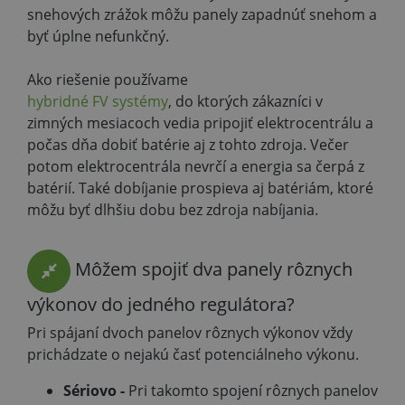
snehových zrážok môžu panely zapadnúť snehom a
byť úplne nefunkčný.
Ako riešenie používame
hybridné FV systémy
, do ktorých zákazníci v
zimných mesiacoch vedia pripojiť elektrocentrálu a
počas dňa dobiť batérie aj z tohto zdroja. Večer
potom elektrocentrála nevrčí a energia sa čerpá z
batérií. Také dobíjanie prospieva aj batériám, ktoré
môžu byť dlhšiu dobu bez zdroja nabíjania.
Môžem spojiť dva panely rôznych
výkonov do jedného regulátora?
Pri spájaní dvoch panelov rôznych výkonov vždy
prichádzate o nejakú časť potenciálneho výkonu.
Sériovo -
Pri takomto spojení rôznych panelov