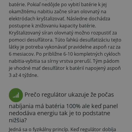
batérie. Pokiaľ nedôjde po vybití batérie k jej
okamžitému nabitiu začne síran olovnatý na
elektródach kryštalizovať. Následne dochádza
postupne k znižovaniu kapacity batérie.
Kryštalizovaný síran olovnatý možno rozpustiť za
pomoci desulfátora. Túto ľahkú desulfatizáciu tejto
látky je potreba vykonávať pravidelne aspoň raz za
6 mesiacov. Po približne 6-10 kompletných cykloch
nabitia-vybitia sa sírny vrstva preruší. Tým pádom
je vhodné mať desulfátor k batérií napojený aspoň
3 až 4 týždne.
Prečo regulátor ukazuje že počas
nabíjania má batéria 100% ale keď panel
nedodáva energiu tak je to podstatne
nižšia?
Jedná sa o fyzikálny princíp. Keď regulátor dobíja