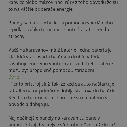
kanvice alebo mikrovlnnej rúry z toho dôvodu že sú
to najväčšie odberače energie.
Panely sa na strechu lepia pomocou špeciálneho
lepidla a vďaka tomu nie je nutné vŕtať diery do
strechy.
Väčšina karavanov má 2 batérie. Jedna batéria je
klasická štartovacia batéria a druhá batéria
zásobuje energiou vnútorný obvod. Tieto batérie
môžu byť prepojené pomocou zariadení
Cyrix
. Tento prístroj slúži tak, že keď sa auto naštartuje
tak alternátor primárne dobíja štartovaciu batériu.
Keď túto batériu dobije prepne sa na batériu v
obvode a dobíja ju.
Najideálnejšie panely na karavan sú panely
amorfné. Najideálnejšie sú z toho dôvodu že im až