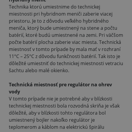
Technika ktorú umiestnime do technickej
miestnosti pri hybridnom meniči zaberie viacej
priestoru. Je to z dôvodu veľkého hybridného
meniča, ktorý bude umiestnený na stene a počtu
batérií, ktoré budú umiestnené na zemi. Pri väčšom
počte batérií plocha zaberie viac miesta. Technická
miestnosť v tomto prípade by mala mať v rozhraní
11°C – 25°C z dôvodu funkčnosti batérií. Tak isto je
dôležité umiestniť do technickej miestnosti vetraciu
šachtu alebo malé okienko.
Technická miestnosť pre regulátor na ohrev
vody
V tomto prípade nie je potrebné aby v blízkosti
technickej miestnosti bola rozvodná skriňa je však
dôležité, aby v blízkosti tohto regulátora bol
umiestnený bojler nakoľko regulátor je
teplomerom a káblom na elektrickú špirálu