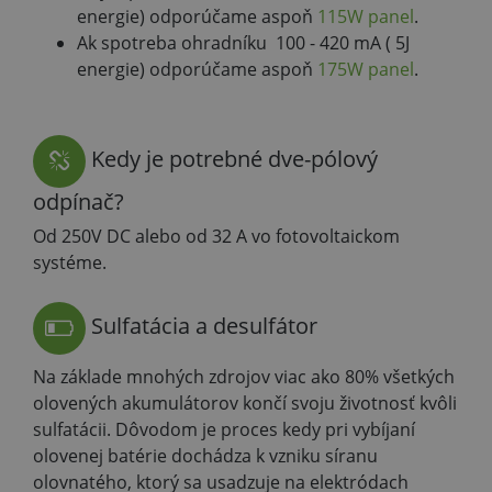
energie) odporúčame aspoň
115W panel
.
Ak spotreba ohradníku 100 - 420 mA ( 5J
energie) odporúčame aspoň
175W panel
.
Kedy je potrebné dve-pólový
odpínač?
Od 250V DC alebo od 32 A vo fotovoltaickom
systéme.
Sulfatácia a desulfátor
Na základe mnohých zdrojov viac ako 80% všetkých
olovených akumulátorov končí svoju životnosť kvôli
sulfatácii. Dôvodom je proces kedy pri vybíjaní
olovenej batérie dochádza k vzniku síranu
olovnatého, ktorý sa usadzuje na elektródach