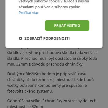
všetkých súborov cookie v súlade s našimi
fotovoltiku?
zásadami používania súborov cookie.
Strecha a trasa káblovania
Prečítať viac
Pre fotovoltaický systém nie je dôležitý typ strešnej
krytiny, ktorú si vyberiete.
PRIJAŤ VŠETKO
Najdôležitejšou časťou pre zabudovanie
ZOBRAZIŤ PODROBNOSTI
fotovoltaického systému je zabezpečiť priechod v
strešnej krytine na kábel ako napríklad pri
škridlovej krytine prechodová škridla teda vetracia
škridla. Priechod musí byť dostatočne široký teda
min. 32mm z dôvodu prechodu chráničky.
Druhým dôležitým bodom je pripraviť trasu
chráničky až do technickej miestnosti, kde budú
všetky potrebné komponenty pre spustenie
fotovoltaického systému.
Odporúčaná veľkosť chráničky zo strechy do tech.
miestnosti je 32mm