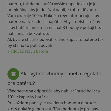
batériu, tak do nej púšťa vyššie napätie ako je jej
nominálna aby ju dokázal nabiť, z tohto dôvodu
Vám ukazuje 100%. Nakoľko regulator určuje stav
batérie na základe jej napätie. Aby ste zistili reálny
stav batérie musíte ju nechať 3 hodiny v pokoji bez
nabíjania a bez záťaže.
Ak by ste chceli sledovať reálnu kapacitu batérie tak
by ste na to potrebovali
sledovač stavu baterií
Ako vybrať vhodný panel a regulátor
pre batériu?
Všeobecne sa odporúča aby nabíjací prúd bol cca
10% z kapacity batérie.
Pri každom panely je uvedená hodnota o prúde,
ktorý dokáže generovať. Táto hodnota je pre nás