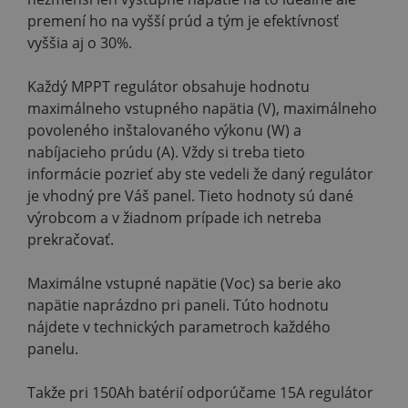
premení ho na vyšší prúd a tým je efektívnosť
vyššia aj o 30%.
Každý MPPT regulátor obsahuje hodnotu
maximálneho vstupného napätia (V), maximálneho
povoleného inštalovaného výkonu (W) a
nabíjacieho prúdu (A). Vždy si treba tieto
informácie pozrieť aby ste vedeli že daný regulátor
je vhodný pre Váš panel. Tieto hodnoty sú dané
výrobcom a v žiadnom prípade ich netreba
prekračovať.
Maximálne vstupné napätie (Voc) sa berie ako
napätie naprázdno pri paneli. Túto hodnotu
nájdete v technických parametroch každého
panelu.
Takže pri 150Ah batérií odporúčame 15A regulátor