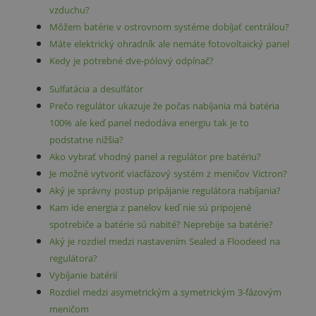
vzduchu?
Môžem batérie v ostrovnom systéme dobíjať centrálou?
Máte elektrický ohradník ale nemáte fotovoltaický panel
Kedy je potrebné dve-pólový odpínač?
Sulfatácia a desulfátor
Prečo regulátor ukazuje že počas nabíjania má batéria
100% ale keď panel nedodáva energiu tak je to
podstatne nižšia?
Ako vybrať vhodný panel a regulátor pre batériu?
Je možné vytvoriť viacfázový systém z meničov Victron?
Aký je správny postup pripájanie regulátora nabíjania?
Kam ide energia z panelov keď nie sú pripojené
spotrebiče a batérie sú nabité? Neprebije sa batérie?
Aký je rozdiel medzi nastavením Sealed a Floodeed na
regulátora?
Vybíjanie batérií
Rozdiel medzi asymetrickým a symetrickým 3-fázovým
meničom