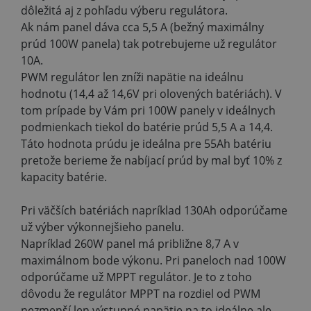
dôležitá aj z pohľadu výberu regulátora.
Ak nám panel dáva cca 5,5 A (bežný maximálny
prúd 100W panela) tak potrebujeme už regulátor
10A.
PWM regulátor len zníži napätie na ideálnu
hodnotu (14,4 až 14,6V pri olovených batériách). V
tom prípade by Vám pri 100W panely v ideálnych
podmienkach tiekol do batérie prúd 5,5 A a 14,4.
Táto hodnota prúdu je ideálna pre 55Ah batériu
pretože berieme že nabíjací prúd by mal byť 10% z
kapacity batérie.
Pri väčších batériách napríklad 130Ah odporúčame
už výber výkonnejšieho panelu.
Napríklad 260W panel má približne 8,7 A v
maximálnom bode výkonu. Pri paneloch nad 100W
odporúčame už MPPT regulátor. Je to z toho
dôvodu že regulátor MPPT na rozdiel od PWM
nezmenší len výstupné napätie na to ideálne ale