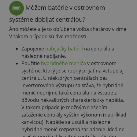
Môžem batérie v ostrovnom
systéme dobíjať centrálou?
Áno môžete a je to obľúbená voľba chatárov v zime.
V takom prípade sú dve možnosti
Zapojenie
nabíjačky batérií
na centrálu a
následné nabíjanie.
Použitie
hybridného meniča
v ostrovnom
systéme, ktorý je schopný prijať na vstupe aj
centrálu. U niektorých centrálach bez
invertorového výstupu sa stáva, že hybridné
menič neprijme takú centrálu na vstupe z
dôvodu nekvalitných charakteristiky napätia.
V takom prípade je možným riešením
zaťaženie centrály vyšším výkonom (napríklad
kanvicou). Napätie sa ustáli a následne
hybridné menič rozpozná zariadenie. Ideálne
je však používať kvalitné centrály s čistým