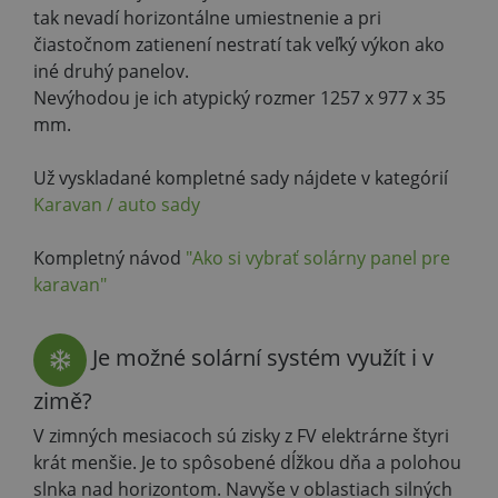
tak nevadí horizontálne umiestnenie a pri
čiastočnom zatienení nestratí tak veľký výkon ako
iné druhý panelov.
Nevýhodou je ich atypický rozmer 1257 x 977 x 35
mm.
Už vyskladané kompletné sady nájdete v kategórií
Karavan / auto sady
Kompletný návod
"Ako si vybrať solárny panel pre
karavan"
Je možné solární systém využít i v
zimě?
V zimných mesiacoch sú zisky z FV elektrárne štyri
krát menšie. Je to spôsobené dĺžkou dňa a polohou
slnka nad horizontom. Navyše v oblastiach silných