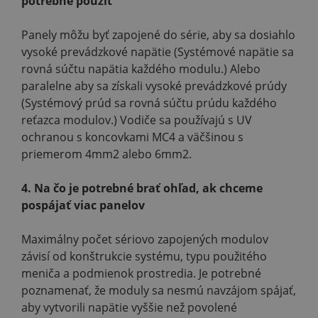
potrebné použiť
Panely môžu byť zapojené do série, aby sa dosiahlo
vysoké prevádzkové napätie (Systémové napätie sa
rovná súčtu napätia každého modulu.) Alebo
paralelne aby sa získali vysoké prevádzkové prúdy
(Systémový prúd sa rovná súčtu prúdu každého
reťazca modulov.) Vodiče sa používajú s UV
ochranou s koncovkami MC4 a väčšinou s
priemerom 4mm2 alebo 6mm2.
4. Na čo je potrebné brať ohľad, ak chceme
pospájať viac panelov
Maximálny počet sériovo zapojených modulov
závisí od konštrukcie systému, typu použitého
meniča a podmienok prostredia. Je potrebné
poznamenať, že moduly sa nesmú navzájom spájať,
aby vytvorili napätie vyššie než povolené