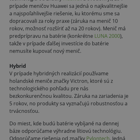
prípade meničov Huawei sa jedná o najkvalitnejšie
a najspoľahlivejšie riešenie, ku ktorému sme sa
dopracovali za roky praxe (záruka na menič 10
rokov, možnosť rozšíriť až na 20 rokov). Menič má
predprípravu na batérie (konkrétne
LUNA 2000
),
takže v prípade ďalšej investície do batérie
nemusíte kupovať nový menič.
Hybrid
V prípade hybridných realizácií používame
holandské meniče značky Victron, ktoré sú z
technologického pohľadu pre nás
bezkonkurenčnou kvalitou. Záruka na zariadenia je
5 rokov, no produkty sa vyznačujú robustnosťou a
trvácnosťou.
Do miest, kde budú batérie vybíjané na dennej
báze odporúčame výhradne lítiovú technológiu.
Odporúčame riešenia od značky
Pylontech
. Jedná