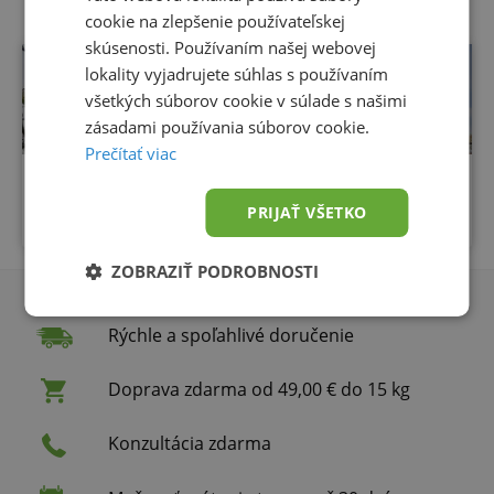
cookie na zlepšenie používateľskej
skúsenosti. Používaním našej webovej
lokality vyjadrujete súhlas s používaním
Čítať ďalej
všetkých súborov cookie v súlade s našimi
zásadami používania súborov cookie.
Prečítať viac
Fotovoltaický hybridný systém Victron
Pylontech
PRIJAŤ VŠETKO
ZOBRAZIŤ PODROBNOSTI
Rýchle a spoľahlivé doručenie
Doprava zdarma od 49,00 € do 15 kg
Konzultácia zdarma