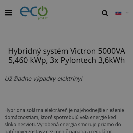
15 s
Hybridný systém Victron 5000VA
5,460 kWp, 3x Pylontech 3,6kWh
Už žiadne výpadky elektriny!
Hybridná solárna elektráreň je najvhodnejšie riešenie
domácnostiam, ktoré spotrebujú veľa energie keď
slnko nesvieti. Vyrobená energia smeruje priamo do
batériovej zostavy cez menič napätia a regulátor