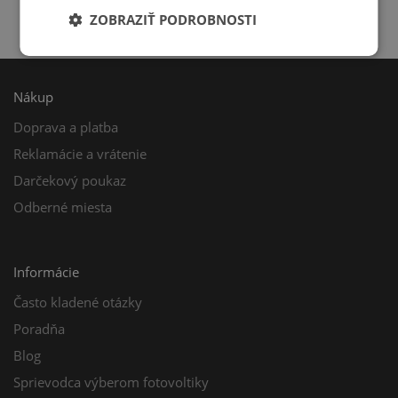
Možnosť vrátenia tovaru až 30 dní
ZOBRAZIŤ PODROBNOSTI
Nákup
Doprava a platba
Reklamácie a vrátenie
Darčekový poukaz
Odberné miesta
Informácie
Často kladené otázky
Poradňa
Blog
Sprievodca výberom fotovoltiky