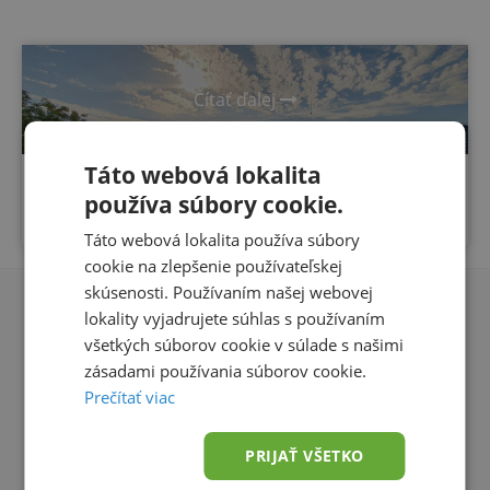
Čítať ďalej
Táto webová lokalita
On - Grid systém Huawei 5,460 kWp, bez
používa súbory cookie.
batérií
Táto webová lokalita používa súbory
cookie na zlepšenie používateľskej
skúsenosti. Používaním našej webovej
lokality vyjadrujete súhlas s používaním
Rýchle a spoľahlivé doručenie
všetkých súborov cookie v súlade s našimi
zásadami používania súborov cookie.
Doprava zdarma od 49,00 € do 15 kg
Prečítať viac
Konzultácia zdarma
PRIJAŤ VŠETKO