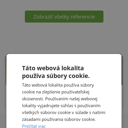
Zobraziť všetky referencie
Táto webová lokalita
Čítať ďalej
používa súbory cookie.
Táto webová lokalita používa súbory
Fotovoltická elektráreň na obchodnom
cookie na zlepšenie používateľskej
reťazci 20.235 kWp
skúsenosti. Používaním našej webovej
lokality vyjadrujete súhlas s používaním
všetkých súborov cookie v súlade s našimi
zásadami používania súborov cookie.
Prečítať viac