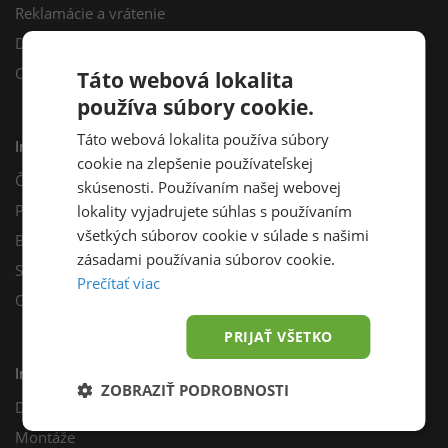
Reklamácie a vrátenie
Darčekový poukaz
Odberné miesta
Táto webová lokalita
používa súbory cookie.
Táto webová lokalita používa súbory
Informácie
cookie na zlepšenie používateľskej
Často kladené otázky
skúsenosti. Používaním našej webovej
Poradňa
lokality vyjadrujete súhlas s používaním
všetkých súborov cookie v súlade s našimi
Blog
zásadami používania súborov cookie.
Sprievodca výberom fotovoltiky
Prečítať viac
Odporúčací program
PRIJAŤ VŠETKO
Inštalácie
ZOBRAZIŤ PODROBNOSTI
Dotácie
Montáže