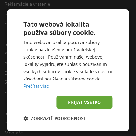
Reklamácie a vrátenie
Darčekový poukaz
Odberné miesta
Táto webová lokalita
používa súbory cookie.
Táto webová lokalita používa súbory
Informácie
cookie na zlepšenie používateľskej
Často kladené otázky
skúsenosti. Používaním našej webovej
Poradňa
lokality vyjadrujete súhlas s používaním
všetkých súborov cookie v súlade s našimi
Blog
zásadami používania súborov cookie.
Sprievodca výberom fotovoltiky
Prečítať viac
Odporúčací program
PRIJAŤ VŠETKO
Inštalácie
ZOBRAZIŤ PODROBNOSTI
Dotácie
Montáže