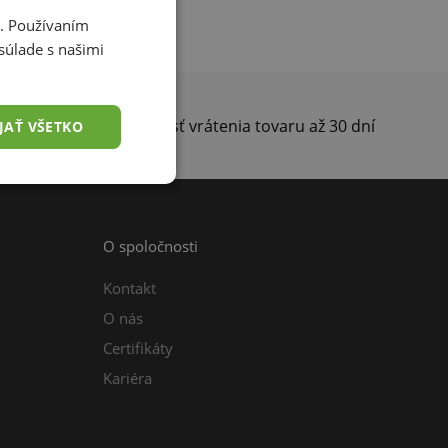
i. Používaním
súlade s našimi
darma
Možnosť vrátenia tovaru až 30 dní
JAŤ VŠETKO
O spoločnosti
Kontakt
O nás
Certifikáty
Kariéra