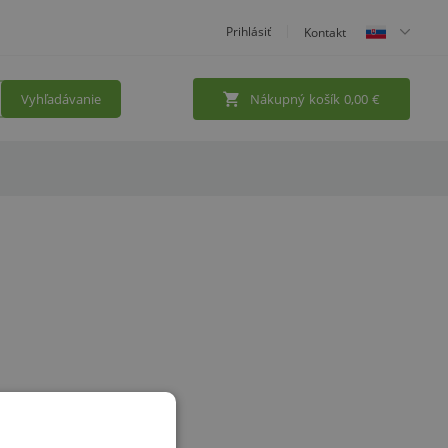
Prihlásiť
Kontakt
Vyhľadávanie
Nákupný košík
0,00
€