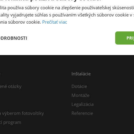
ita používa súbory cookie na zlepšenie používateľskej skúsenost
ality vyjadrujete súhlas s používaním všetkých súborov cookie v 
nia súborov cookie.
Prečítať viac
prava zdarma od 49,00 € do 15 kg
Konzultácia z
ODROBNOSTI
PRI
e
Inštalácie
ené otázky
Dotácie
Montáže
Legalizácia
a výberom fotovoltiky
Referencie
í program