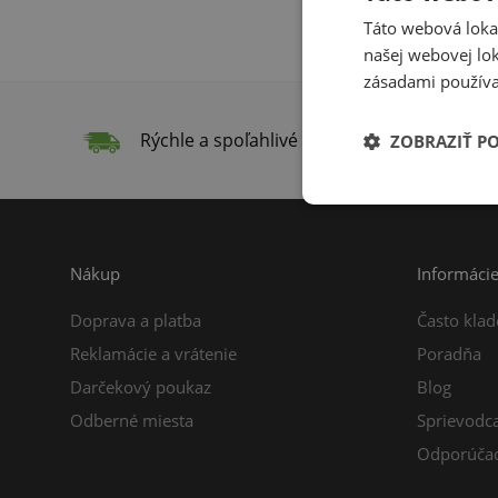
Táto webová lokal
našej webovej lok
zásadami používa
Rýchle a spoľahlivé doručenie
Do
ZOBRAZIŤ P
Nákup
Informáci
Doprava a platba
Často klad
Reklamácie a vrátenie
Poradňa
Darčekový poukaz
Blog
Odberné miesta
Sprievodc
Odporúčac