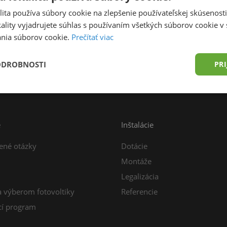
ita používa súbory cookie na zlepšenie používateľskej skúsenost
ality vyjadrujete súhlas s používaním všetkých súborov cookie v 
nia súborov cookie.
Prečítať viac
prava zdarma od 49,00 € do 15 kg
Konzultácia z
ODROBNOSTI
PRI
e
Inštalácie
ené otázky
Dotácie
Montáže
Legalizácia
a výberom fotovoltiky
Referencie
í program