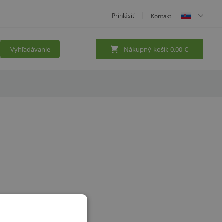
Prihlásiť
Kontakt
Vyhľadávanie
Nákupný košík
0,00
€