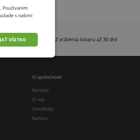
i. Používaním
súlade s našimi
darma
Možnosť vrátenia tovaru až 30 dní
JAŤ VŠETKO
O spoločnosti
Kontakt
O nás
Certifikáty
Kariéra