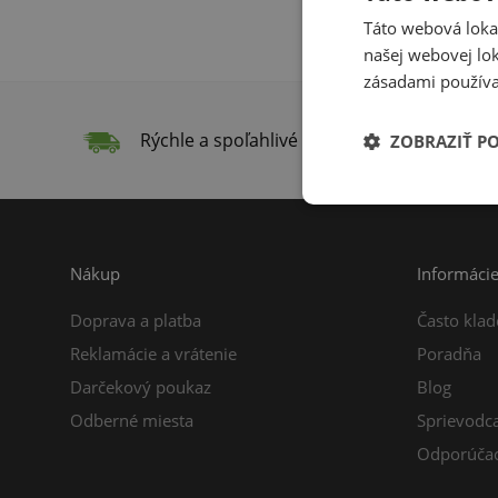
Táto webová lokal
našej webovej lok
zásadami používa
Rýchle a spoľahlivé doručenie
Do
ZOBRAZIŤ P
Nákup
Informáci
Doprava a platba
Často klad
Reklamácie a vrátenie
Poradňa
Darčekový poukaz
Blog
Odberné miesta
Sprievodc
Odporúčac