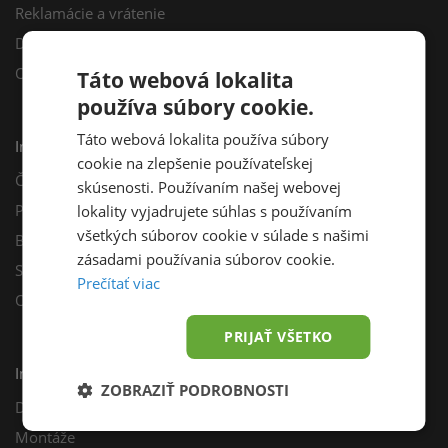
Reklamácie a vrátenie
Darčekový poukaz
Odberné miesta
Táto webová lokalita
používa súbory cookie.
Táto webová lokalita používa súbory
Informácie
cookie na zlepšenie používateľskej
Často kladené otázky
skúsenosti. Používaním našej webovej
Poradňa
lokality vyjadrujete súhlas s používaním
všetkých súborov cookie v súlade s našimi
Blog
zásadami používania súborov cookie.
Sprievodca výberom fotovoltiky
Prečítať viac
Odporúčací program
PRIJAŤ VŠETKO
Inštalácie
ZOBRAZIŤ PODROBNOSTI
Dotácie
Montáže