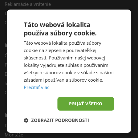
Reklamácie a vrátenie
Darčekový poukaz
Odberné miesta
Táto webová lokalita
používa súbory cookie.
Táto webová lokalita používa súbory
Informácie
cookie na zlepšenie používateľskej
Často kladené otázky
skúsenosti. Používaním našej webovej
Poradňa
lokality vyjadrujete súhlas s používaním
všetkých súborov cookie v súlade s našimi
Blog
zásadami používania súborov cookie.
Sprievodca výberom fotovoltiky
Prečítať viac
Odporúčací program
PRIJAŤ VŠETKO
Inštalácie
ZOBRAZIŤ PODROBNOSTI
Dotácie
Montáže