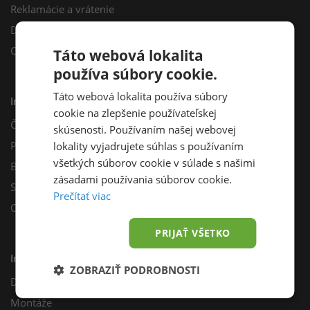
Reklamácie a vrátenie
Darčekový poukaz
Odberné miesta
Táto webová lokalita
používa súbory cookie.
Táto webová lokalita používa súbory
Informácie
cookie na zlepšenie používateľskej
Často kladené otázky
skúsenosti. Používaním našej webovej
Poradňa
lokality vyjadrujete súhlas s používaním
všetkých súborov cookie v súlade s našimi
Blog
zásadami používania súborov cookie.
Sprievodca výberom fotovoltiky
Prečítať viac
Odporúčací program
PRIJAŤ VŠETKO
Inštalácie
ZOBRAZIŤ PODROBNOSTI
Dotácie
Montáže