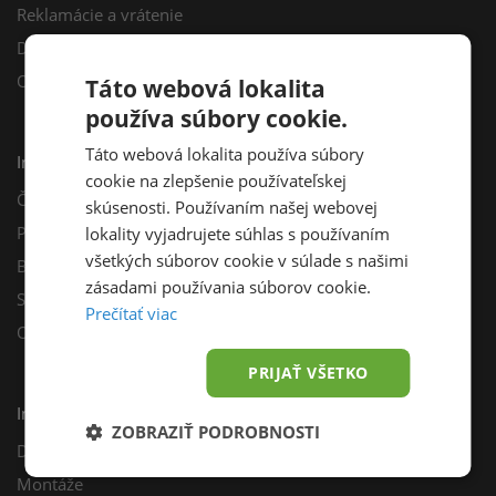
Reklamácie a vrátenie
Darčekový poukaz
Odberné miesta
Táto webová lokalita
používa súbory cookie.
Táto webová lokalita používa súbory
Informácie
cookie na zlepšenie používateľskej
Často kladené otázky
skúsenosti. Používaním našej webovej
Poradňa
lokality vyjadrujete súhlas s používaním
všetkých súborov cookie v súlade s našimi
Blog
zásadami používania súborov cookie.
Sprievodca výberom fotovoltiky
Prečítať viac
Odporúčací program
PRIJAŤ VŠETKO
Inštalácie
ZOBRAZIŤ PODROBNOSTI
Dotácie
Montáže