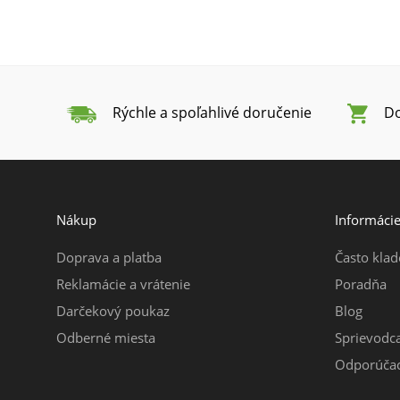
Rýchle a spoľahlivé doručenie
Do
Nákup
Informáci
Doprava a platba
Často klad
Reklamácie a vrátenie
Poradňa
Darčekový poukaz
Blog
Odberné miesta
Sprievodc
Odporúčac