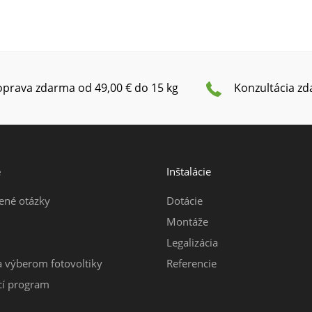
prava zdarma od 49,00 € do 15 kg
Konzultácia z
e
Inštalácie
ené otázky
Dotácie
Montáže
Legalizácia
a výberom fotovoltiky
Referencie
í program