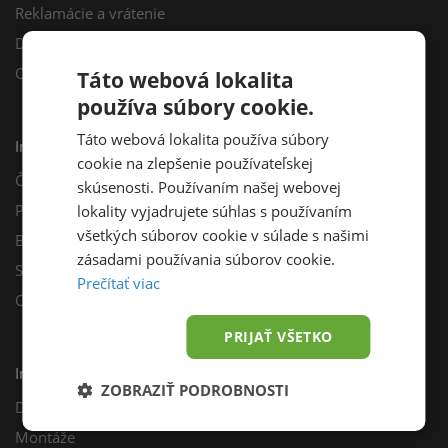
Reklamácie a vrátenie
Darčekový poukaz
Odberné miesta
Táto webová lokalita
používa súbory cookie.
Táto webová lokalita používa súbory
Informácie
cookie na zlepšenie používateľskej
Často kladené otázky
skúsenosti. Používaním našej webovej
Poradňa
lokality vyjadrujete súhlas s používaním
všetkých súborov cookie v súlade s našimi
Blog
zásadami používania súborov cookie.
Sprievodca výberom fotovoltiky
Prečítať viac
Odporúčací program
PRIJAŤ VŠETKO
Inštalácie
ZOBRAZIŤ PODROBNOSTI
Dotácie
Montáže