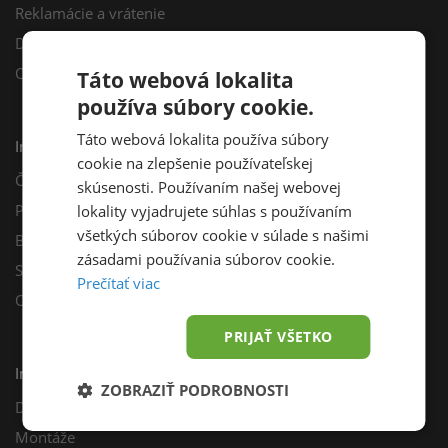
Reklamácie a vrátenie
Darčekový poukaz
Odberné miesta
Táto webová lokalita
používa súbory cookie.
Táto webová lokalita používa súbory
Informácie
cookie na zlepšenie používateľskej
Často kladené otázky
skúsenosti. Používaním našej webovej
Poradňa
lokality vyjadrujete súhlas s používaním
všetkých súborov cookie v súlade s našimi
Blog
zásadami používania súborov cookie.
Sprievodca výberom fotovoltiky
Prečítať viac
Odporúčací program
PRIJAŤ VŠETKO
Inštalácie
ZOBRAZIŤ PODROBNOSTI
Dotácie
Montáže