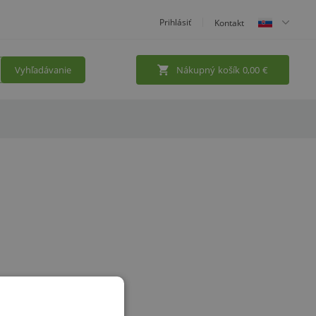
Prihlásiť
Kontakt
Vyhľadávanie
Nákupný košík
0,00
€