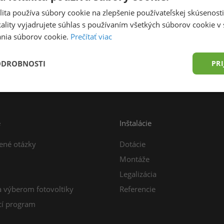
ita používa súbory cookie na zlepšenie používateľskej skúsenost
ality vyjadrujete súhlas s používaním všetkých súborov cookie v 
nia súborov cookie.
Prečítať viac
prava zdarma od 49,00 € do 15 kg
Konzultácia z
ODROBNOSTI
PRI
e
Inštalácie
ené otázky
Dotácie
Montáže
Legalizácia
a výberom fotovoltiky
Referencie
í program