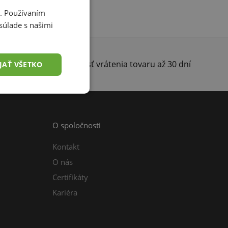
i. Používaním
súlade s našimi
darma
Možnosť vrátenia tovaru až 30 dní
JAŤ VŠETKO
O spoločnosti
Kontakt
O nás
Certifikáty
Kariéra