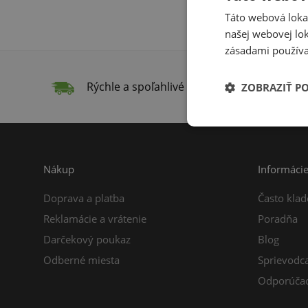
Táto webová lokal
našej webovej lok
zásadami používa
Rýchle a spoľahlivé doručenie
Do
ZOBRAZIŤ P
Nákup
Informáci
Doprava a platba
Často klad
Reklamácie a vrátenie
Poradňa
Darčekový poukaz
Blog
Odberné miesta
Sprievodc
Odporúčac