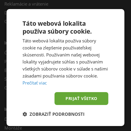
Reklamácie a vrátenie
Darčekový poukaz
Odberné miesta
Táto webová lokalita
používa súbory cookie.
Táto webová lokalita používa súbory
Informácie
cookie na zlepšenie používateľskej
Často kladené otázky
skúsenosti. Používaním našej webovej
Poradňa
lokality vyjadrujete súhlas s používaním
všetkých súborov cookie v súlade s našimi
Blog
zásadami používania súborov cookie.
Sprievodca výberom fotovoltiky
Prečítať viac
Odporúčací program
PRIJAŤ VŠETKO
Inštalácie
ZOBRAZIŤ PODROBNOSTI
Dotácie
Montáže