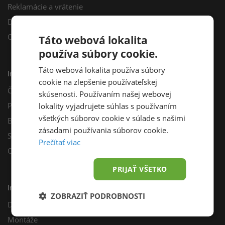
Reklamácie a vrátenie
Darčekový poukaz
Odberné miesta
Táto webová lokalita
používa súbory cookie.
Táto webová lokalita používa súbory
Informácie
cookie na zlepšenie používateľskej
Často kladené otázky
skúsenosti. Používaním našej webovej
Poradňa
lokality vyjadrujete súhlas s používaním
všetkých súborov cookie v súlade s našimi
Blog
zásadami používania súborov cookie.
Sprievodca výberom fotovoltiky
Prečítať viac
Odporúčací program
PRIJAŤ VŠETKO
Inštalácie
ZOBRAZIŤ PODROBNOSTI
Dotácie
Montáže