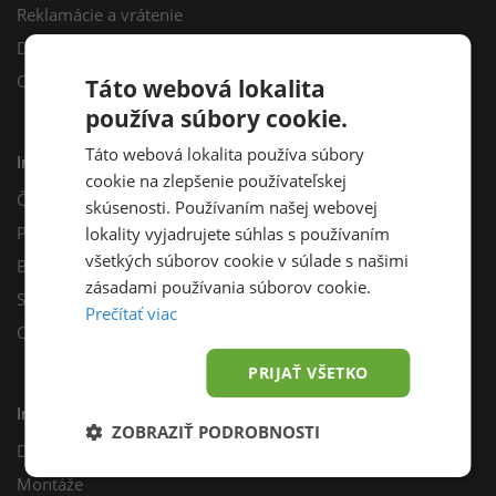
Reklamácie a vrátenie
Darčekový poukaz
Odberné miesta
Táto webová lokalita
používa súbory cookie.
Táto webová lokalita používa súbory
Informácie
cookie na zlepšenie používateľskej
Často kladené otázky
skúsenosti. Používaním našej webovej
Poradňa
lokality vyjadrujete súhlas s používaním
všetkých súborov cookie v súlade s našimi
Blog
zásadami používania súborov cookie.
Sprievodca výberom fotovoltiky
Prečítať viac
Odporúčací program
PRIJAŤ VŠETKO
Inštalácie
ZOBRAZIŤ PODROBNOSTI
Dotácie
Montáže