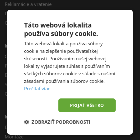
Reklamácie a vrátenie
Darčekový poukaz
Odberné miesta
Táto webová lokalita
používa súbory cookie.
Táto webová lokalita používa súbory
Informácie
cookie na zlepšenie používateľskej
Často kladené otázky
skúsenosti. Používaním našej webovej
Poradňa
lokality vyjadrujete súhlas s používaním
všetkých súborov cookie v súlade s našimi
Blog
zásadami používania súborov cookie.
Sprievodca výberom fotovoltiky
Prečítať viac
Odporúčací program
PRIJAŤ VŠETKO
Inštalácie
ZOBRAZIŤ PODROBNOSTI
Dotácie
Montáže