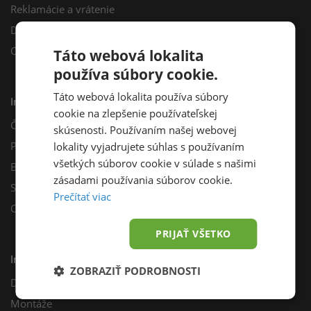
Reklamácie a vrátenie
Darčekový poukaz
Odberné miesta
Táto webová lokalita
používa súbory cookie.
Táto webová lokalita používa súbory
Informácie
cookie na zlepšenie používateľskej
Často kladené otázky
skúsenosti. Používaním našej webovej
Poradňa
lokality vyjadrujete súhlas s používaním
všetkých súborov cookie v súlade s našimi
Blog
zásadami používania súborov cookie.
Sprievodca výberom fotovoltiky
Prečítať viac
Odporúčací program
PRIJAŤ VŠETKO
Inštalácie
ZOBRAZIŤ PODROBNOSTI
Dotácie
Montáže