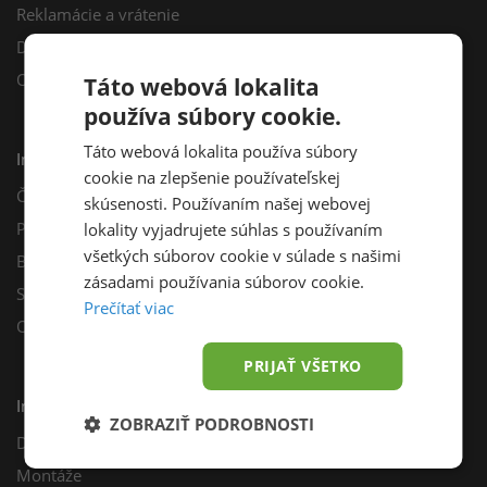
Reklamácie a vrátenie
Darčekový poukaz
Odberné miesta
Táto webová lokalita
používa súbory cookie.
Táto webová lokalita používa súbory
Informácie
cookie na zlepšenie používateľskej
Často kladené otázky
skúsenosti. Používaním našej webovej
Poradňa
lokality vyjadrujete súhlas s používaním
všetkých súborov cookie v súlade s našimi
Blog
zásadami používania súborov cookie.
Sprievodca výberom fotovoltiky
Prečítať viac
Odporúčací program
PRIJAŤ VŠETKO
Inštalácie
ZOBRAZIŤ PODROBNOSTI
Dotácie
Montáže