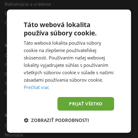
Reklamácie a vrátenie
Darčekový poukaz
Odberné miesta
Táto webová lokalita
používa súbory cookie.
Táto webová lokalita používa súbory
Informácie
cookie na zlepšenie používateľskej
Často kladené otázky
skúsenosti. Používaním našej webovej
Poradňa
lokality vyjadrujete súhlas s používaním
všetkých súborov cookie v súlade s našimi
Blog
zásadami používania súborov cookie.
Sprievodca výberom fotovoltiky
Prečítať viac
Odporúčací program
PRIJAŤ VŠETKO
Inštalácie
ZOBRAZIŤ PODROBNOSTI
Dotácie
Montáže