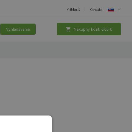
Prihlásiť
Kontakt
Vyhľadávanie
Nákupný košík
0,00
€