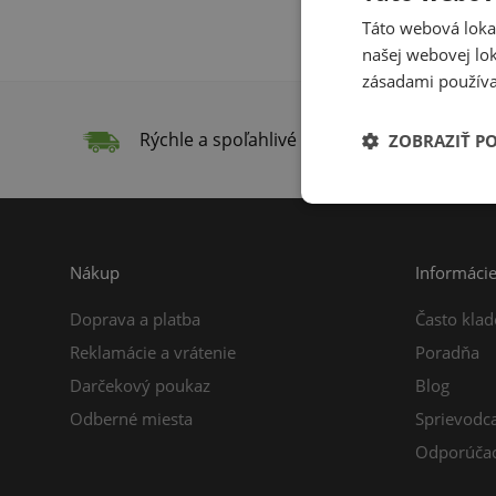
Táto webová lokal
našej webovej lok
zásadami používa
Rýchle a spoľahlivé doručenie
Do
ZOBRAZIŤ P
Nákup
Informáci
Doprava a platba
Často klad
Reklamácie a vrátenie
Poradňa
Darčekový poukaz
Blog
Odberné miesta
Sprievodc
Odporúčac