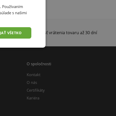
i. Používaním
súlade s našimi
darma
Možnosť vrátenia tovaru až 30 dní
JAŤ VŠETKO
O spoločnosti
Kontakt
O nás
Certifikáty
Kariéra