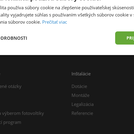
ita používa súbory cookie na zlepšenie používateľskej skúsenost
ality vyjadrujete súhlas s používaním všetkých súborov cookie v 
nia súborov cookie.
Prečítať viac
prava zdarma od 49,00 € do 15 kg
Konzultácia z
ODROBNOSTI
PRI
e
Inštalácie
ené otázky
Dotácie
Montáže
Legalizácia
a výberom fotovoltiky
Referencie
í program