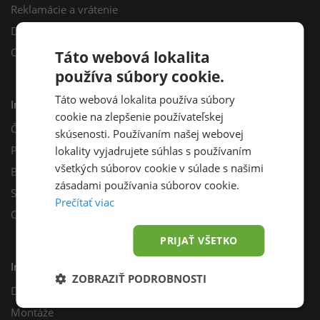
Reklamácie a vrátenie
Darčekový poukaz
Odberné miesta
Táto webová lokalita
používa súbory cookie.
Táto webová lokalita používa súbory
Informácie
cookie na zlepšenie používateľskej
Často kladené otázky
skúsenosti. Používaním našej webovej
Poradňa
lokality vyjadrujete súhlas s používaním
všetkých súborov cookie v súlade s našimi
Blog
zásadami používania súborov cookie.
Sprievodca výberom fotovoltiky
Prečítať viac
Odporúčací program
PRIJAŤ VŠETKO
Inštalácie
ZOBRAZIŤ PODROBNOSTI
Dotácie
Montáže