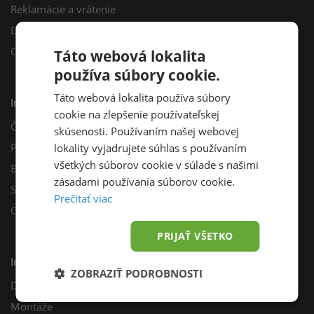
Reklamácie a vrátenie
Darčekový poukaz
Odberné miesta
Táto webová lokalita
používa súbory cookie.
Táto webová lokalita používa súbory
Informácie
cookie na zlepšenie používateľskej
Často kladené otázky
skúsenosti. Používaním našej webovej
Poradňa
lokality vyjadrujete súhlas s používaním
všetkých súborov cookie v súlade s našimi
Blog
zásadami používania súborov cookie.
Sprievodca výberom fotovoltiky
Prečítať viac
Odporúčací program
PRIJAŤ VŠETKO
Inštalácie
ZOBRAZIŤ PODROBNOSTI
Dotácie
Montáže