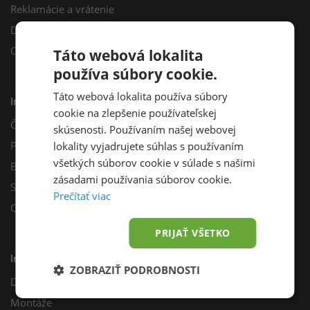
Reklamácie a vrátenie
Darčekový poukaz
Odberné miesta
Táto webová lokalita
používa súbory cookie.
Táto webová lokalita používa súbory
Informácie
cookie na zlepšenie používateľskej
Často kladené otázky
skúsenosti. Používaním našej webovej
Poradňa
lokality vyjadrujete súhlas s používaním
všetkých súborov cookie v súlade s našimi
Blog
zásadami používania súborov cookie.
Sprievodca výberom fotovoltiky
Prečítať viac
Odporúčací program
PRIJAŤ VŠETKO
Inštalácie
ZOBRAZIŤ PODROBNOSTI
Dotácie
Montáže