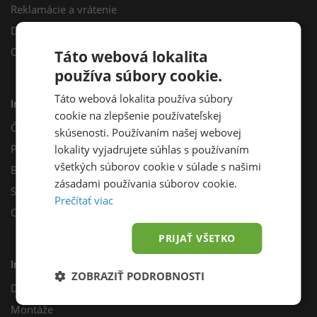
Reklamácie a vrátenie
Darčekový poukaz
Odberné miesta
Táto webová lokalita
používa súbory cookie.
Táto webová lokalita používa súbory
Informácie
cookie na zlepšenie používateľskej
Často kladené otázky
skúsenosti. Používaním našej webovej
Poradňa
lokality vyjadrujete súhlas s používaním
všetkých súborov cookie v súlade s našimi
Blog
zásadami používania súborov cookie.
Sprievodca výberom fotovoltiky
Prečítať viac
Odporúčací program
PRIJAŤ VŠETKO
Inštalácie
ZOBRAZIŤ PODROBNOSTI
Dotácie
Montáže