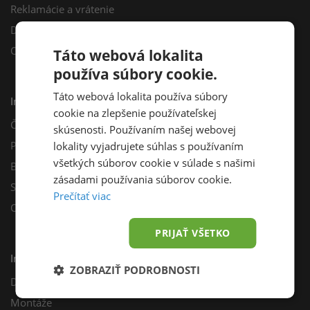
Reklamácie a vrátenie
Darčekový poukaz
Odberné miesta
Táto webová lokalita
používa súbory cookie.
Táto webová lokalita používa súbory
Informácie
cookie na zlepšenie používateľskej
Často kladené otázky
skúsenosti. Používaním našej webovej
Poradňa
lokality vyjadrujete súhlas s používaním
všetkých súborov cookie v súlade s našimi
Blog
zásadami používania súborov cookie.
Sprievodca výberom fotovoltiky
Prečítať viac
Odporúčací program
PRIJAŤ VŠETKO
Inštalácie
ZOBRAZIŤ PODROBNOSTI
Dotácie
Montáže