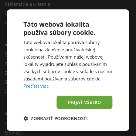
Reklamácie a vrátenie
Darčekový poukaz
Odberné miesta
Táto webová lokalita
používa súbory cookie.
Táto webová lokalita používa súbory
Informácie
cookie na zlepšenie používateľskej
Často kladené otázky
skúsenosti. Používaním našej webovej
Poradňa
lokality vyjadrujete súhlas s používaním
všetkých súborov cookie v súlade s našimi
Blog
zásadami používania súborov cookie.
Sprievodca výberom fotovoltiky
Prečítať viac
Odporúčací program
PRIJAŤ VŠETKO
Inštalácie
ZOBRAZIŤ PODROBNOSTI
Dotácie
Montáže