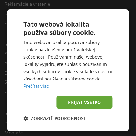
Reklamácie a vrátenie
Darčekový poukaz
Odberné miesta
Táto webová lokalita
používa súbory cookie.
Táto webová lokalita používa súbory
Informácie
cookie na zlepšenie používateľskej
Často kladené otázky
skúsenosti. Používaním našej webovej
Poradňa
lokality vyjadrujete súhlas s používaním
všetkých súborov cookie v súlade s našimi
Blog
zásadami používania súborov cookie.
Sprievodca výberom fotovoltiky
Prečítať viac
Odporúčací program
PRIJAŤ VŠETKO
Inštalácie
ZOBRAZIŤ PODROBNOSTI
Dotácie
Montáže