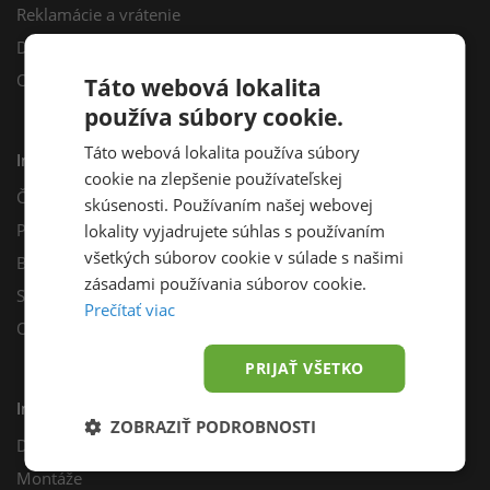
Reklamácie a vrátenie
Darčekový poukaz
Odberné miesta
Táto webová lokalita
používa súbory cookie.
Táto webová lokalita používa súbory
Informácie
cookie na zlepšenie používateľskej
Často kladené otázky
skúsenosti. Používaním našej webovej
Poradňa
lokality vyjadrujete súhlas s používaním
všetkých súborov cookie v súlade s našimi
Blog
zásadami používania súborov cookie.
Sprievodca výberom fotovoltiky
Prečítať viac
Odporúčací program
PRIJAŤ VŠETKO
Inštalácie
ZOBRAZIŤ PODROBNOSTI
Dotácie
Montáže