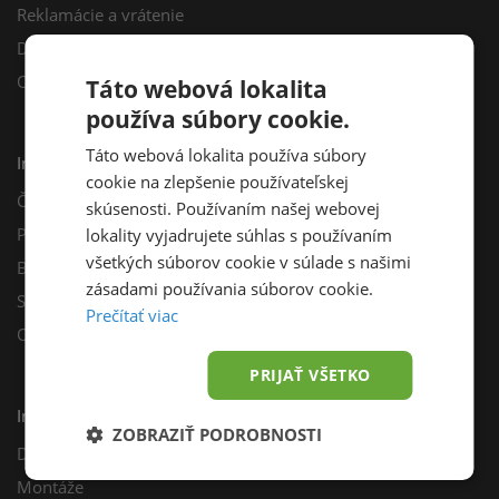
Reklamácie a vrátenie
Darčekový poukaz
Odberné miesta
Táto webová lokalita
používa súbory cookie.
Táto webová lokalita používa súbory
Informácie
cookie na zlepšenie používateľskej
Často kladené otázky
skúsenosti. Používaním našej webovej
Poradňa
lokality vyjadrujete súhlas s používaním
všetkých súborov cookie v súlade s našimi
Blog
zásadami používania súborov cookie.
Sprievodca výberom fotovoltiky
Prečítať viac
Odporúčací program
PRIJAŤ VŠETKO
Inštalácie
ZOBRAZIŤ PODROBNOSTI
Dotácie
Montáže