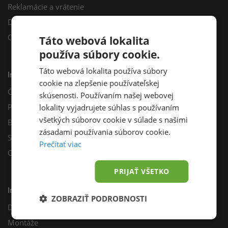
Reklamácie a vrátenie
Darčekový poukaz
Odberné miesta
Táto webová lokalita
používa súbory cookie.
Táto webová lokalita používa súbory
Informácie
cookie na zlepšenie používateľskej
Často kladené otázky
skúsenosti. Používaním našej webovej
Poradňa
lokality vyjadrujete súhlas s používaním
všetkých súborov cookie v súlade s našimi
Blog
zásadami používania súborov cookie.
Sprievodca výberom fotovoltiky
Prečítať viac
Odporúčací program
PRIJAŤ VŠETKO
Inštalácie
ZOBRAZIŤ PODROBNOSTI
Dotácie
Montáže