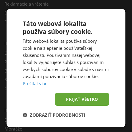
Reklamácie a vrátenie
Darčekový poukaz
Odberné miesta
Táto webová lokalita
používa súbory cookie.
Táto webová lokalita používa súbory
Informácie
cookie na zlepšenie používateľskej
Často kladené otázky
skúsenosti. Používaním našej webovej
Poradňa
lokality vyjadrujete súhlas s používaním
všetkých súborov cookie v súlade s našimi
Blog
zásadami používania súborov cookie.
Sprievodca výberom fotovoltiky
Prečítať viac
Odporúčací program
PRIJAŤ VŠETKO
Inštalácie
ZOBRAZIŤ PODROBNOSTI
Dotácie
Montáže