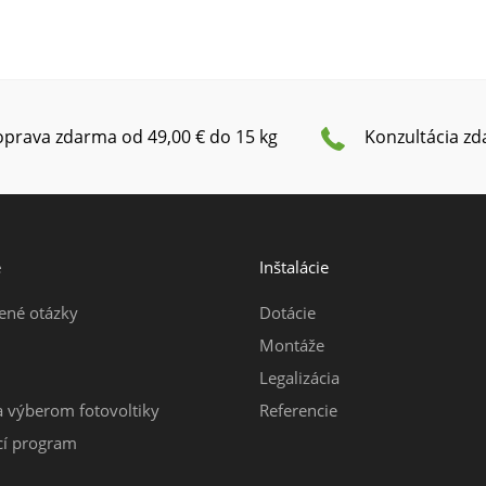
prava zdarma od 49,00 € do 15 kg
Konzultácia z
e
Inštalácie
ené otázky
Dotácie
Montáže
Legalizácia
a výberom fotovoltiky
Referencie
í program