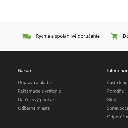
Rýchle a spoľahlivé doručenie
Do
Nákup
Informáci
Doprava a platba
Často klad
Reklamácie a vrátenie
Poradňa
Darčekový poukaz
Blog
Odberné miesta
Sprievodc
Odporúčac