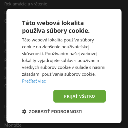
Reklamácie a vrátenie
Darčekový poukaz
Odberné miesta
Táto webová lokalita
používa súbory cookie.
Táto webová lokalita používa súbory
Informácie
cookie na zlepšenie používateľskej
Často kladené otázky
skúsenosti. Používaním našej webovej
Poradňa
lokality vyjadrujete súhlas s používaním
všetkých súborov cookie v súlade s našimi
Blog
zásadami používania súborov cookie.
Sprievodca výberom fotovoltiky
Prečítať viac
Odporúčací program
PRIJAŤ VŠETKO
Inštalácie
ZOBRAZIŤ PODROBNOSTI
Dotácie
Montáže