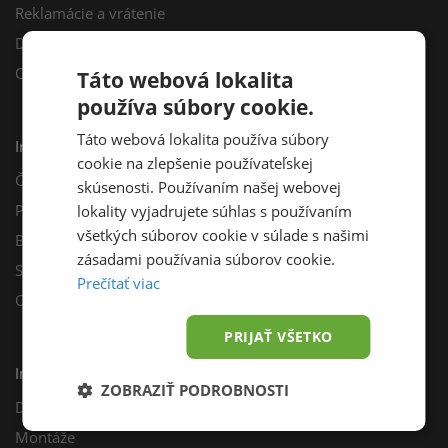
Reklamácie a vrátenie
Darčekový poukaz
Odberné miesta
Táto webová lokalita
používa súbory cookie.
Táto webová lokalita používa súbory
Informácie
cookie na zlepšenie používateľskej
Často kladené otázky
skúsenosti. Používaním našej webovej
Poradňa
lokality vyjadrujete súhlas s používaním
všetkých súborov cookie v súlade s našimi
Blog
zásadami používania súborov cookie.
Sprievodca výberom fotovoltiky
Prečítať viac
Odporúčací program
PRIJAŤ VŠETKO
Inštalácie
ZOBRAZIŤ PODROBNOSTI
Dotácie
Montáže