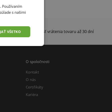
i. Používaním
súlade s našimi
darma
Možnosť vrátenia tovaru až 30 dní
JAŤ VŠETKO
O spoločnosti
Kontakt
O nás
Certifikáty
Kariéra