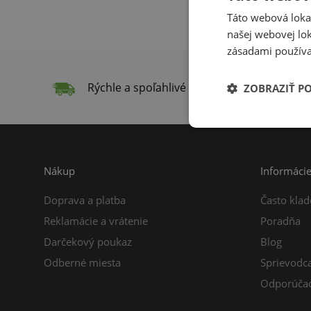
Táto webová lokal
našej webovej lok
zásadami používa
Rýchle a spoľahlivé doručenie
Do
ZOBRAZIŤ P
Nákup
Informáci
Doprava a platba
Často klad
Reklamácie a vrátenie
Poradňa
Darčekový poukaz
Blog
Odberné miesta
Sprievodc
Odporúčac