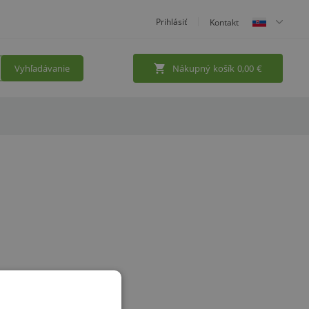
Prihlásiť
Kontakt
Vyhľadávanie
Nákupný košík
0,00
€