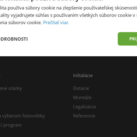
ita používa súbory cookie na zlepšenie používateľskej skúsenost
ality vyjadrujete súhlas s používaním všetkých súborov cookie v 
nia súborov cookie.
Prečítať viac
prava zdarma od 49,00 € do 15 kg
Konzultácia z
ODROBNOSTI
PRI
e
Inštalácie
ené otázky
Dotácie
Montáže
Legalizácia
a výberom fotovoltiky
Referencie
í program