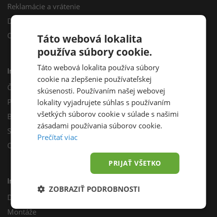
Reklamácie a vrátenie
Darčekový poukaz
Odberné miesta
Táto webová lokalita
používa súbory cookie.
Táto webová lokalita používa súbory
Informácie
cookie na zlepšenie používateľskej
Často kladené otázky
skúsenosti. Používaním našej webovej
Poradňa
lokality vyjadrujete súhlas s používaním
všetkých súborov cookie v súlade s našimi
Blog
zásadami používania súborov cookie.
Sprievodca výberom fotovoltiky
Prečítať viac
Odporúčací program
PRIJAŤ VŠETKO
Inštalácie
ZOBRAZIŤ PODROBNOSTI
Dotácie
Montáže