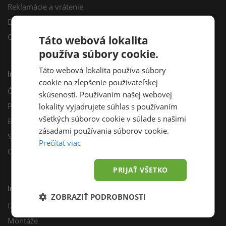
Reklamácie a vrátenie
Darčekový poukaz
Odberné miesta
Táto webová lokalita
používa súbory cookie.
Táto webová lokalita používa súbory
Informácie
cookie na zlepšenie používateľskej
Často kladené otázky
skúsenosti. Používaním našej webovej
Poradňa
lokality vyjadrujete súhlas s používaním
všetkých súborov cookie v súlade s našimi
Blog
zásadami používania súborov cookie.
Sprievodca výberom fotovoltiky
Prečítať viac
Odporúčací program
PRIJAŤ VŠETKO
Inštalácie
ZOBRAZIŤ PODROBNOSTI
Dotácie
Montáže