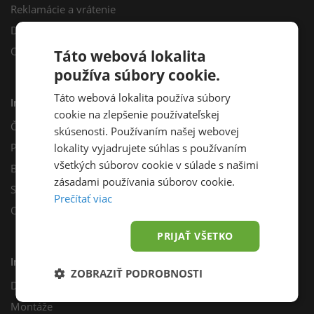
Reklamácie a vrátenie
Darčekový poukaz
Odberné miesta
Táto webová lokalita
používa súbory cookie.
Táto webová lokalita používa súbory
Informácie
cookie na zlepšenie používateľskej
Často kladené otázky
skúsenosti. Používaním našej webovej
Poradňa
lokality vyjadrujete súhlas s používaním
všetkých súborov cookie v súlade s našimi
Blog
zásadami používania súborov cookie.
Sprievodca výberom fotovoltiky
Prečítať viac
Odporúčací program
PRIJAŤ VŠETKO
Inštalácie
ZOBRAZIŤ PODROBNOSTI
Dotácie
Montáže