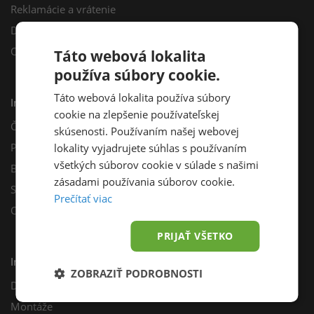
Reklamácie a vrátenie
Darčekový poukaz
Odberné miesta
Táto webová lokalita
používa súbory cookie.
Táto webová lokalita používa súbory
Informácie
cookie na zlepšenie používateľskej
Často kladené otázky
skúsenosti. Používaním našej webovej
Poradňa
lokality vyjadrujete súhlas s používaním
všetkých súborov cookie v súlade s našimi
Blog
zásadami používania súborov cookie.
Sprievodca výberom fotovoltiky
Prečítať viac
Odporúčací program
PRIJAŤ VŠETKO
Inštalácie
ZOBRAZIŤ PODROBNOSTI
Dotácie
Montáže