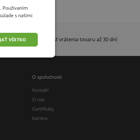
i. Používaním
súlade s našimi
darma
Možnosť vrátenia tovaru až 30 dní
JAŤ VŠETKO
O spoločnosti
Kontakt
O nás
Certifikáty
Kariéra