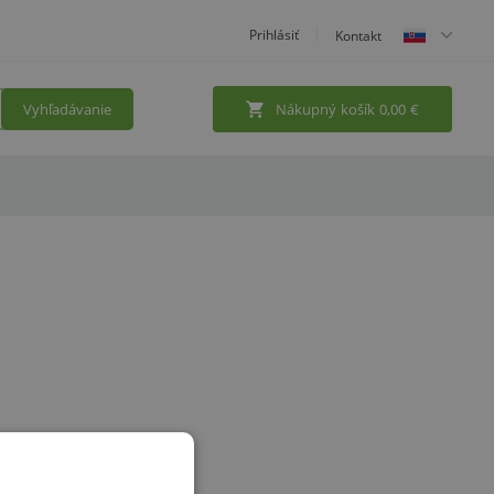
Prihlásiť
Kontakt
Vyhľadávanie
Nákupný košík
0,00
€