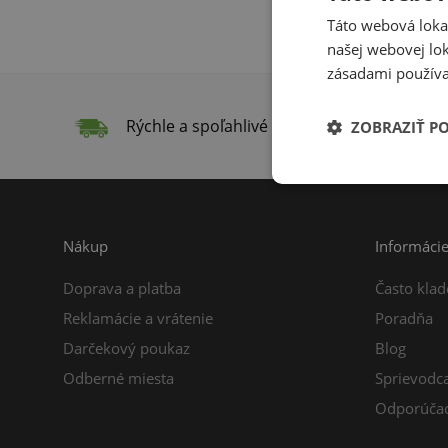
Táto webová lokal
našej webovej lok
zásadami používa
Rýchle a spoľahlivé doručenie
Do
ZOBRAZIŤ P
Nákup
Informáci
Doprava a platba
Často klad
Reklamácie a vrátenie
Poradňa
Darčekový poukaz
Blog
Odberné miesta
Sprievodc
Odporúčac