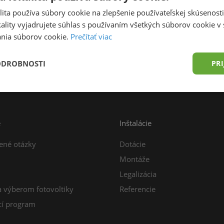
ita používa súbory cookie na zlepšenie používateľskej skúsenost
ality vyjadrujete súhlas s používaním všetkých súborov cookie v 
nia súborov cookie.
Prečítať viac
prava zdarma od 49,00 € do 15 kg
Konzultácia z
ODROBNOSTI
PRI
e
Inštalácie
ené otázky
Dotácie
Montáže
Legalizácia
a výberom fotovoltiky
Referencie
í program