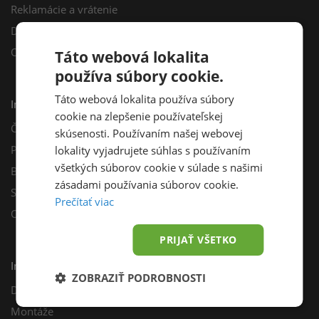
Reklamácie a vrátenie
Darčekový poukaz
Odberné miesta
Táto webová lokalita
používa súbory cookie.
Táto webová lokalita používa súbory
Informácie
cookie na zlepšenie používateľskej
Často kladené otázky
skúsenosti. Používaním našej webovej
Poradňa
lokality vyjadrujete súhlas s používaním
všetkých súborov cookie v súlade s našimi
Blog
zásadami používania súborov cookie.
Sprievodca výberom fotovoltiky
Prečítať viac
Odporúčací program
PRIJAŤ VŠETKO
Inštalácie
ZOBRAZIŤ PODROBNOSTI
Dotácie
Montáže