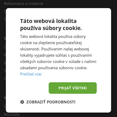
Reklamácie a vrátenie
Darčekový poukaz
Odberné miesta
Táto webová lokalita
používa súbory cookie.
Táto webová lokalita používa súbory
Informácie
cookie na zlepšenie používateľskej
Často kladené otázky
skúsenosti. Používaním našej webovej
Poradňa
lokality vyjadrujete súhlas s používaním
všetkých súborov cookie v súlade s našimi
Blog
zásadami používania súborov cookie.
Sprievodca výberom fotovoltiky
Prečítať viac
Odporúčací program
PRIJAŤ VŠETKO
Inštalácie
ZOBRAZIŤ PODROBNOSTI
Dotácie
Montáže