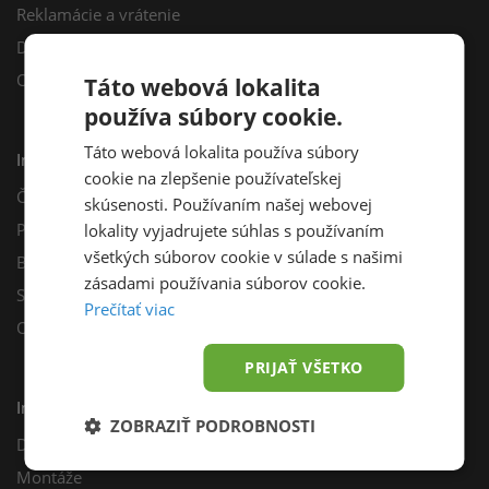
Reklamácie a vrátenie
Darčekový poukaz
Odberné miesta
Táto webová lokalita
používa súbory cookie.
Táto webová lokalita používa súbory
Informácie
cookie na zlepšenie používateľskej
Často kladené otázky
skúsenosti. Používaním našej webovej
Poradňa
lokality vyjadrujete súhlas s používaním
všetkých súborov cookie v súlade s našimi
Blog
zásadami používania súborov cookie.
Sprievodca výberom fotovoltiky
Prečítať viac
Odporúčací program
PRIJAŤ VŠETKO
Inštalácie
ZOBRAZIŤ PODROBNOSTI
Dotácie
Montáže